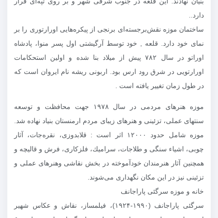
بنیان نهادند. این قلعه در جنوب شرقی شهر و بر روی تپه‌ای قرار
دارد..
ساختمان موزه نقش‌برجسته‌ای برنجی از پیكره‌هایی اورارتوری را بر
نمای خود دارد. قلعه , خود توسط آرگیشتی اول پسر منوا، پادشاه
اوراتو در سال ۷۸۲ پیش از میلاد بنا شده و اولین استحكامات
اورارتویی در شرق رود ارس بود. اربونی ریشه نام ایروان است كه
در طول زمان تغییر یافته است .
موزه هنرهای مردمی در سال ۱۹۷۸ جهت محافظت و توسعه
سنتهای عملی، تزئینی و هنرهای زیبای مردم ارمنستان بنیاد نهاده شد.
موزه شامل حدود ۱۲۰۰۰ اثر است : قلابدوزی، نقره‌جات، آثار
چوبی، اشیاء سنگی و طلاجات، سرامیك، فلزكاری، فرش و قالیچه و
همچنین آثار هنرمندان خودآموخته در بخش نقاشی‌ وهنرهای عملی و
تزئینی نیز در این مکان نگهداری می‌شوند.
خانه و موزه سرگئی پاراجانف
سرگئی پاراجانف (۱۹۹۰-۱۹۲۴)، فیلمساز، نقاش و عكاس شهیر