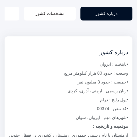
درباره کشور
مشخصات کشور
درباره کشور
•پایتخت : ایروان
وسعت : حدود 80 هزار کیلومتر مربع
•جمیعت : حدود 3 میلیون نفر
•زبان رسمی : ارمنی، آذری، کردی
•پول رایج : درام
•کد تلفن : 00374
•شهرهای مهم : ایروان، سوان
موقعیت و تاریخچه :
ارمنستان با نام رسمی جمهوری ارمنستان، کشوری در قفقاز جنوبی