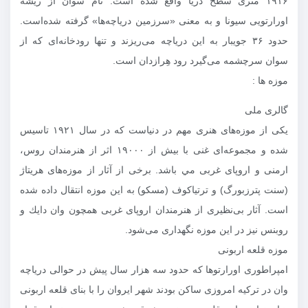
۱۹۱۶ متری سطح دریا واقع شده است. نام سوان از ریشهٔ
اورارتویی سیونا و به معنی «سرزمین دریاچه‌ها» گرفته شده‌است.
حدود ۳۶ جویبار به این دریاچه می‌ریزند و تنها رودخانه‌ای که از
سوان سرچشمه می‌گیرد رود هِرازدان است.
موزه ها :
گالری ملی
یكی از موزه‌های هنری مهم در دنیاست كه در سال ۱۹۲۱ تاسیس
شده و مجموعه‌ای غنی با بیش از ۱۹۰۰۰ اثر از هنرمندان روس،
ارمنی و اروپای غربی مي باشد. برخی از آثار از موزه‌های هریتاژ
(سنت پترزبورگ) و ترتیاكوف (مسكو) به این موزه انتقال داده شده
است. آثار بی‌نظیری از هنرمندان اروپای غربی همچون وان دایك و
روبنس نیز در این موزه نگهداری می‌شود.
موزه قلعه اربونی
امپراطوری اورارتو‌ها كه حدود سه هزار سال پیش در حوالی دریاچه
وان در تركیه امروزی ساكن بودند شهر ایروان را با بنای قلعه اربونی