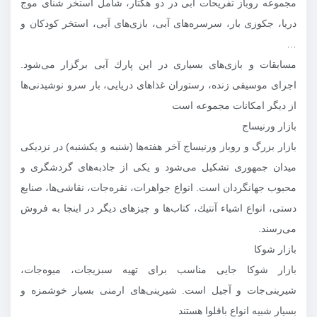
مجموعه روباز تفریحات آبی در دو هكتار، شامل استخر شنای موج
دریا، جكوزی بار، سرسره‌های آبی،‌ بازی‌های آبی، استخر كودكان و
…
مسابقات و بازی‌های بسیاری در این پارك آبی برگزار می‌شود.
اجرای موسیقی زنده، رستوران غذاهای دریایی، بار سرو نوشیدنی‌ها
از دیگر امكانات مجموعه است
بازار ورنیساج
بازار بزرگ و روباز ورنیساج آخر هفته‌ها (شنبه و یكشنبه) در نزدیكی
میدان جمهوری تشكیل می‌شود و یكی از جاذبه‌های گردشگری و
محبوب جهانگردان است. انواع جواهرات، نقره‌جات، نقاشی‌ها، صنایع
دستی، انواع اشیاء آنتیك، كتاب‌ها و چیزهای دیگر در اینجا به فروش
می‌رسند.
بازار شوكا
بازار شوكا جایی مناسب برای تهیه سبزیجات، میوه‌جات،
شیرینی‌جات و آجیل است. شیرینی‌های ارمنی بسیار خوشمزه و
بسیار شبیه انواع باقلوا هستند