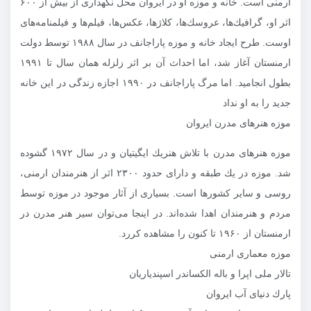
ارمنی است. خانه و موزه او در ایروان محل نگهداری از بیش از ۶۰۰
اثر او، گرافیك‌ها، عروسك‌ها، كلاژها، عكس‌ها، فیلم‌ها و فیلمنامه‌های
اوست. طرح ایجاد خانه و موزه پاراجانف در سال ۱۹۸۸ توسط دولت
ارمنستان آغاز شد، اما احداث آن بر اثر زلزله همان سال تا ۱۹۹۱
بطول انجامید. اما مرگ پاراجانف در ۱۹۹۰ اجازه زندگی در این خانه
جدید را به او نداد
موزه هنرهای مدرن ایروان
موزه هنرهای مدرن با تلاش هنریك ایگیتیان و در سال ۱۹۷۲ گشوده
شد. موزه در یك طبقه و دارای حدود ۲۳۰۰ اثر از هنرمندان ارمنی،
روسی و سایر كشورها است. بسیاری از آثار موجود در موزه توسط
مردم و هنرمندان اهدا شده‌اند. در اینجا می‌توان سیر هنر مدرن در
ارمنستان از ۱۹۶۰ تا كنون را مشاهده كررد.
موزه معماری ارمنی
تالار ملی اپرا و باله الكساندر اسپندیاریان
پارك دنیای آب ایروان