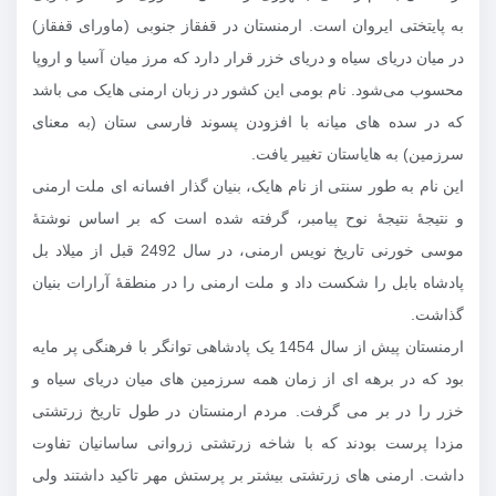
به پایتختی ایروان است. ارمنستان در قفقاز جنوبی (ماورای قفقاز)
در میان دریای سیاه و دریای خزر قرار دارد که مرز میان آسیا و اروپا
محسوب می‌شود. نام بومی این کشور در زبان ارمنی هایک می ‌باشد
که در سده‌ های میانه با افزودن پسوند فارسی ستان (به معنای
سرزمین) به هایاستان تغییر یافت.
این نام به طور سنتی از نام هایک، بنیان گذار افسانه ‌ای ملت ارمنی
و نتیجهٔ نتیجهٔ نوح پیامبر، گرفته شده‌ است که بر اساس نوشتهٔ
موسی خورنی تاریخ نویس ارمنی، در سال 2492 قبل از میلاد بل
پادشاه بابل را شکست داد و ملت ارمنی را در منطقهٔ آرارات بنیان
گذاشت.
ارمنستان پیش از سال 1454 یک پادشاهی توانگر با فرهنگی پر مایه
بود که در برهه ‌ای از زمان همه سرزمین های میان دریای سیاه و
خزر را در بر می‌ گرفت. مردم ارمنستان در طول تاریخ زرتشتی
مزدا پرست بودند که با شاخه زرتشتی زروانی ساسانیان تفاوت
داشت. ارمنی ‌های زرتشتی بیشتر بر پرستش مهر تاکید داشتند ولی