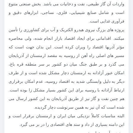
واردات آن گاز طبیعی، نفت و دخانیات می باشد. بخش صنعتی متنوع
است و شامل صنایع شیمیایی، فلزی، نساجی، ابزارهای دقیق و
فرآوری غذایی است.
پروژه های بزرگ نیروی هیدرو الکتریک و آب برای کشاورزی را تأمین
میکنند. اقداماتی برای ایجاد اقتصاد بازار انجام شده، ولی محاصره
مؤثر آذریها اقتصاد را ویران کرده است. این بدان جهت است که
مسیر های اصلی راه آهن از روسیه به مقصد ارمنستان از آذربایجان
می گذرد و بر طبق جنگ میان دو کشور بر سر منطقه قره باغ،
امکان عبور آزادانه به ارمنستان دچار مشکل شده است و از طرف
دیگر به دلیل وابستگی شدید به اقتصاد روسیه، عدم امکان برقراری
ارتباط آزادانه با روسیه برای این کشور بسیار مشکل زا بوده است.
هم چنین نفت و گاز نیز از طریق آذربایجان به این کشور ارسال می
شده است که آن نیز به همین سرنوشت دچار گردیده.
البته مناسبات کاملاً نزدیکی میان ایران و ارمنستان برقرار است و
این دامنه بسیاری از داد و ستد های اقتصادی را در بر می گیرد.
وضیعت آب و هوایی :