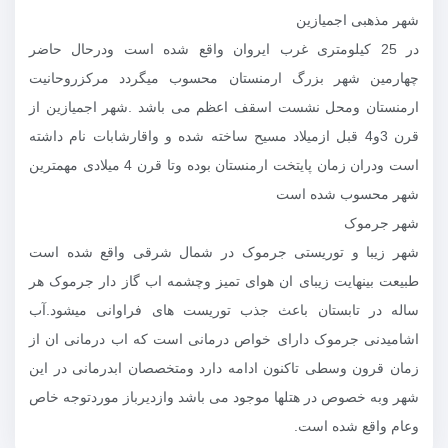
شهر مذهبی اجمیازین
در 25 کیلومتری غرب ایروان واقع شده است ودرحال حاضر
چهارمین شهر بزرگ ارمنستان محسوب میگردد مرکزروحانیت
ارمنستان ومحل نشست اسقف اعظم می باشد .شهر اجمیازین از
قرن 3و4 قبل ازمیلاد مسیح ساخته شده و واقارشابات نام داشته
است ودران زمان پایتخت ارمنستان بوده وتا قرن 4 میلادی مهمترین
شهر محسوب شده است
شهر جرموک
شهر زیبا و توریستی جرموک در شمال شرقی واقع شده است
طبیعت بینهایت زیبای ان هوای تمیز وچشمه اب گاز دار جرموک هر
ساله در تابستان باعث جذب توریست های فراوانی میشود.آب
اشامیدنی جرموک دارای خواص درمانی است که اب درمانی ان از
زمان قرون وسطی تاکنون ادامه دارد ومتخصصان ابدرمانی در این
شهر وبه خصوص در هتلها موجود می باشد وازدیرباز موردتوجه خاص
وعام واقع شده است.