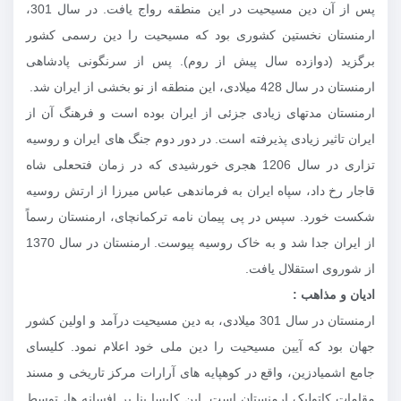
پس از آن دین مسیحیت در این منطقه رواج یافت. در سال 301،
ارمنستان نخستین کشوری بود که مسیحیت را دین رسمی کشور
برگزید (دوازده سال پیش از روم). پس از سرنگونی پادشاهی
ارمنستان در سال 428 میلادی، این منطقه از نو بخشی از ایران شد.
ارمنستان مدتهای زیادی جزئی از ایران بوده ‌است و فرهنگ آن از
ایران تاثیر زیادی پذیرفته‌ است. در دور دوم جنگ های ایران و روسیه
تزاری در سال 1206 هجری خورشیدی که در زمان فتحعلی شاه
قاجار رخ داد، سپاه ایران به فرماندهی عباس میرزا از ارتش روسیه
شکست خورد. سپس در پی پیمان نامه ترکمانچای، ارمنستان رسماً
از ایران جدا شد و به خاک روسیه پیوست. ارمنستان در سال 1370
از شوروی استقلال یافت.
ادیان و مذاهب :
ارمنستان در سال 301 میلادی، به دین مسیحیت درآمد و اولین کشور
جهان بود که آیین مسیحیت را دین ملی خود اعلام نمود. کلیسای
جامع اشمیادزین، واقع در کوهپایه های آرارات مرکز تاریخی و مسند
مقامات کاتولیک ارمنستان است. این کلیسا بنا بر افسانه ها، توسط