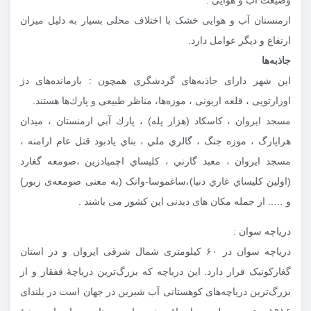
ارمنستان آب و هوایی خشک با اختلاف محلی بسیار به دلیل میزان
ارتفاع و دیگر عوامل دارد.
جاذبه‌ها
این شهر دارای جاذبه‌های گردشگری همچون : بازمانده‌های دژ
اورارتویی ،‌ قلعه اربونی ، موزه‌ها، مناظر طبیعی و پارك‌ها هستند.
مسجد ايروان ، كاسكاد (هزار پله) ، پارك آبي ارمنستان ، ميدان
هراپارگ ، موزه جنگ ، گالري ملي ، بناي يادبود قتل عام ارامنه ،
مسجد ايروان ، معبد گارني ، كليساي اچميادزين ،صومعه گغارد
(اولين كليساي غاري دنيا)،ساغموسا-وانک (به معنی صومعه‌ی زبور)
و ….. از جمله مکان های دیدنی این کشور می باشند .
دریاچه سوان :
دریاچه سوان در ۶۰ کیلومتری شمال شرقی ایروان و در استان
گغارکونیک قرار دارد. این دریاچه که بزرگ‌ترین دریاچهٔ قفقاز و از
بزرگ‌ترین دریاچه‌های کوهستانی آب شیرین در جهان است در بلندای