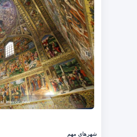
13_Isfahan 2
al_interior_new
4388756-Royal-Square-in-Esfahan-0
-Azadi-00
i-o-se-Pol
شهرهای مهم