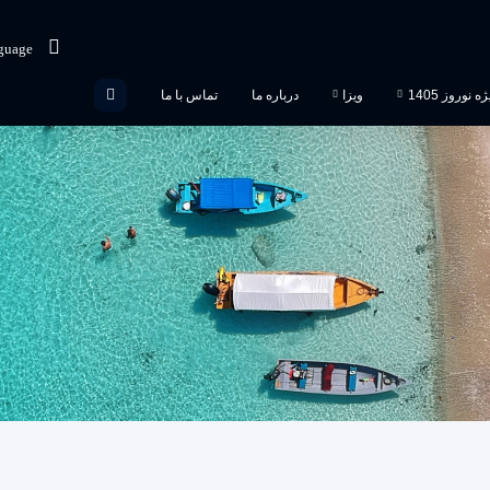
guage
 نوروز 1405
ویزا
درباره ما
تماس با ما