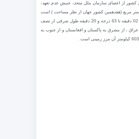
این کشور از اعضای سازمان ملل متحد، جنبش عدم تعهد،
ازمان اکو و چندین سازمان بین‌المللی دیگر استکشور ایران دارای وسعتی بیش از 6/1 میلیون کیلومتر مربع (هفدهمین کشور جهان از نظر مساحت ) است
.ایران در نیمه جنوبی منطقه معتدل شمالی بین 25 درجه و 00 دقیقه تا 39 درجه و 47 دقیقه عرض شمالی از خط استوا و 44 درجه و 02 دقیقه تا 63 درجه و 20 دقیقه طول شرقی از نصف
 عراق ، از مشرق به پاکستان و افغانستان و از جنوب به