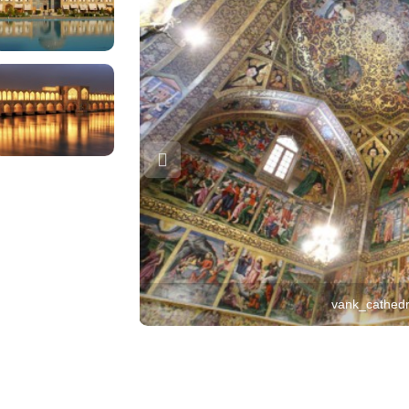
vank_cathedr
Tehran
1280px-S