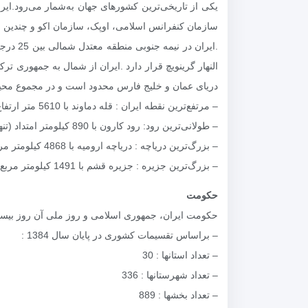
یکی از تاریخی‌ترین کشورهای جهان به‌شمار می‌رود.ایر
النهار گرینویچ قرار دارد .ایران از شمال به جمهوری تر
دریای عمان و خلیج فارس محدود است و در مجموع محیط پیرامون ایران بالغ بر 8731 کیلومتر است که 2700 کیلومتر
– مرتفع‌ترین نقطه ایران : قله دماوند با 5610 متر ارتفاع
– طولانی‌ترین رود: رود کارون با 890 کیلومتر امتداد (تنها رود قابل کشتیرانی)
– بزرگ‌ترین دریاچه : دریاچه ارومیه با 4868 کیلومتر مربع وسعت
– بزرگ‌ترین جزیره : جزیره قشم با 1491 کیلومتر مربع وسعت
حکومت
حکومت ایران، جمهوری اسلامی و روز ملی آن روز بیست
– براساس تقسیمات کشوری در پایان سال 1384 :
– تعداد استانها : 30
– تعداد شهرستانها : 336
– تعداد بخشها : 889