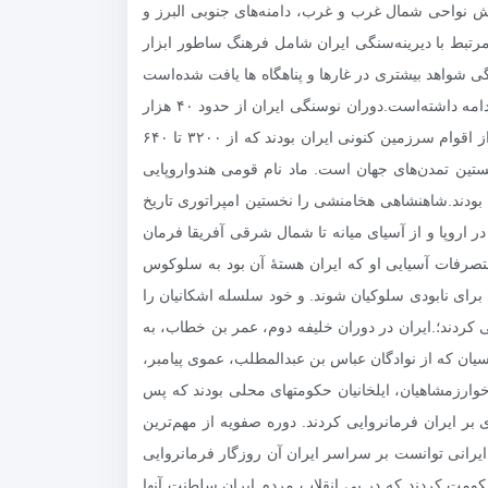
ز می‌رسد. در نواحی کویری بارش عمدتاً بسیار کم و در حدود ۱۵ میلیمتر است. بارش نواحی شمال غرب و غرب، دامنه‌های جنوبی البرز و
قاط میزان بارش از ۲۰۰ میلیمتر بیشتر نمی‌شود.فرهنگهای مرتبط با دیرینه‌سنگی ایران شامل فرهنگ ساطور ابزار
اقل 800 هزار سال قدمت دارد.از دوران میان‌سنگی شواهد بیشتری در غارها و پناهگاه ها یافت شده‌است
که اغلب مربوط به زاگرس مرکزی هستند. این دوره از حدود ۲۰۰ تا ۱۵۰ هزار سال پیش شروع شده و تا حدود ۴۰ هزار سال پیش ادامه داشته‌است.دوران نوسنگی ایران از حدود ۴۰ هزار
سال پیش آغاز و تا حدود ۱۸ هزار سال پیش ادامه یافته که مقارن با مهاجرت انسان هوشمند به ایران است.عیلامی‌ها یا ایلامیان یکی از اقوام سرزمین کنونی ایران بودند که از ۳۲۰۰ تا ۶۴۰
ستین تمدن‌های جهان است. ماد نام قومی هندواروپایی
ا، هخامنشیان بودند.شاهنشاهی هخامنشی را نخستین امپراتوری تاریخ
ز رود سند تا دانوب در اروپا و از آسیای میانه تا شمال شرقی آفریقا فرمان
رفات آسیایی او که ایران هستهٔ آن بود به سلوکوس
برای نابودی سلوکیان شوند. و خود سلسله اشکانیان را
اهنشاهی ایرانی است که از سال ۲۲۴ تا ۶۵۱ میلادی بر ایران فرمانروایی کردند؛.ایران در دوران خلیفه دوم، عمر بن خطاب، به
ن که از نوادگان عباس بن عبدالمطلب، عموی پیامبر،
 خوارزمشاهیان، ایلخانیان حکومتهای محلی بودند که پس
ه یا صفویان دودمانی ایرانی و شیعه بودند که در سال‌های ۸۸۰ تا ۱۱۰۱ هجری خورشیدی بر ایران فرمانروایی کردند. دوره صفویه از مهم‌ترین
یرانی توانست بر سراسر ایران آن روزگار فرمانروایی
ن حکومت کردند که در پی انقلاب مردم ایران سلطنت آنها