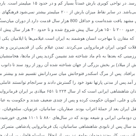
شمال به بیش از ۲۱۱۳ میلیمتر (رشت، ۱۳۸۳) نی
شمال شرق تا حدودی قابل توجه (حدود ۵۰۰ میلیمتر) می‌باشد. در سایر ن
الدوان است که در اطراف رود خانه کشف رود در شرق مشهد یافت شده‌است و حد
ت کنونی ایران فرمانروایی می‌کردند. تمدن عیلام یکی از قدیمی‌ترین و نخ
ه در سده ۱۷ پیش از میلاد در سرزمینی که بعدها به نام ماد شناخته شد نشیمن گزدید.پس از ماده
 می‌دانند.۲۲۰ سال (از ۵۵۰ پیش از میلاد تا ۳۳۰ پیش از میلاد) بر بخش بزرگی از جهان شناخته شده آن روز ا
رافتاد. پس از مرگ اسکندر فتوحاتش میان سردارانش تقسیم شد و بیشتر متص
آمد.پس از مدتی پارتها نفوذ خود را گسترش دادند و سرانجام توانستند عاملی 
بنیان گذاشتند.(۲۵۰ پ. م ۲۲۴ م.) ساسانیان نیز نام خاندان ش
 و علی، امویان حکومت کرده و پس از چندی ضعیف شدند و حکومت به عباسیا
 ایران بعد از حملهٔ اعراب بودند. صفاریان، سامانیان، غزنویان، سلجوقیان،
از آن بر ایران حکمرانی کردند.صفوی، صفوی
هصد سال پس از نابودی شاهنشاهی ساسانیان، یک فرمانروایی پادشاهی متمرکز ا
 ایران برسر کار بودند.دودمان پهلوی نیز پس از انحلال سلسله قاجار، بر ایرا