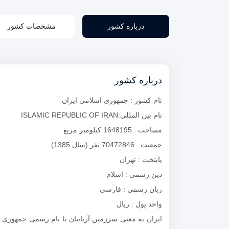
درباره کشور
مشخصات کشور
درباره کشور
نام کشور : جمهوری اسلامی ایران
نام بین المللی:ISLAMIC REPUBLIC OF IRAN
مساحت : 1648195 کیلومتر مربع
جمعیت : 70472846 نفر (سال 1385)
پایتخت : تهران
دین رسمی : اسلام
زبان رسمی : فارسی
واحد پول : ریال
ایران به معنی سرزمین آریاییان با نام رسمی جمهوری 