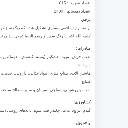
-تعداد شهرها : 1015
-تعداد دهستانها : 2400
پرچم‌:
از سه‌ ردیف افقی مساوی‌ تشکیل شده که‌ رنگ‌ سبز در با
کلمه الله اکبر با رنگ‌ سفید و رسم‌ الخط عربی‌ 11 مرتبه در طول لبه پایین ردیف سبز و 11 مرتبه‌در طول لبه بالای ردیف قرمز تکرار گردیده است‌.
صادرات:
نفت، فرش، میوه، خشکبار (پسته، کشمش، خرما)، پوست‌
واردات:
ماشین آلات، صنایع‌ فلزی، مواد غذایی‌، دارویی‌، خدمات ف
صنایع‌:
نفت، پتروشیمی، نساجی‌، سیمان و سایر مصالح‌ ساختمان
کشاورزی‌:
گندم، برنج‌، غلات، چغندر قند، میوه، دانه‌های روغنی (پست
واحد پول: