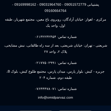
پشتیبانی 09051572779 - 09031964760 - 09169998162 -
09160664764
مرکزی - اهواز: خیابان آزادگان، روبروی باغ معین، مجتمع شهریار، طبقه
اول، واحد یک
شماره تماس:
۰۶۱۳۲۲۳۲۴۵۴
شریعتی - تهران: خیابان شریعتی، بعد از سه راه طالقانی، نبش مشایخی،
پلاک ۲، واحد ۲۷
شماره تماس:
۰۲۱۷۷۵۰۲۹۹۱
جزیره - کیش: بلوار پارس، میدان پارس، مجتمع طلوع کیش، بلوک B،
طبقه دوم، شماره ۲۰۴
شماره تماس:
۰۷۶۴۴۴۷۸۰۷۱
info@omidparvaz.com