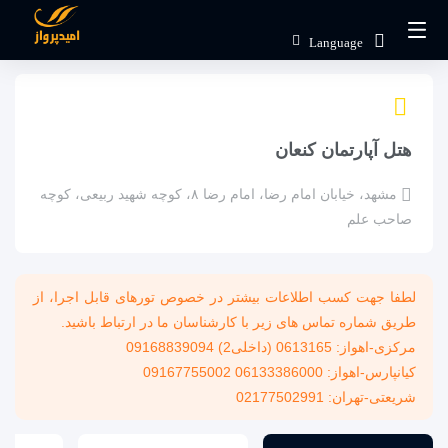
صفحه اصلی
اماکن
اقامتگاه ها
هتل های داخلی
Language
هتل آپارتمان کنعان
هتل آپارتمان کنعان
مشهد، خیابان امام رضا، امام رضا ۸، کوچه شهيد ربیعی، کوچه
صاحب علم
لطفا جهت کسب اطلاعات بیشتر در خصوص تورهای قابل اجرا، از
طریق شماره تماس های زیر با کارشناسان ما در ارتباط باشید.
مرکزی-اهواز: 0613165 (داخلی2) 09168839094
کیانپارس-اهواز: 06133386000 09167755002
شریعتی-تهران: 02177502991