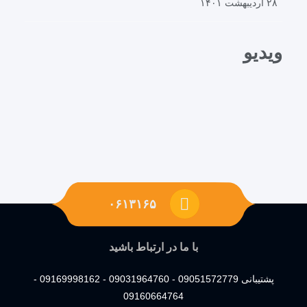
۲۸ اردیبهشت ۱۴۰۱
ویدیو
۰۶۱۳۱۶۵
با ما در ارتباط باشید
پشتیبانی 09051572779 - 09031964760 - 09169998162 -
09160664764