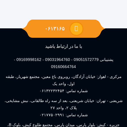
۰۶۱۳۱۶۵
با ما در ارتباط باشید
پشتیبانی 09051572779 - 09031964760 - 09169998162 -
09160664764
مرکزی - اهواز: خیابان آزادگان، روبروی باغ معین، مجتمع شهریار، طبقه
اول، واحد یک
شماره تماس:
۰۶۱۳۲۲۳۲۴۵۴
شریعتی - تهران: خیابان شریعتی، بعد از سه راه طالقانی، نبش مشایخی،
پلاک ۲، واحد ۲۷
شماره تماس:
۰۲۱۷۷۵۰۲۹۹۱
جزیره - کیش: بلوار پارس، میدان پارس، مجتمع طلوع کیش، بلوک B،