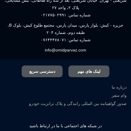
شریعتی - تهران: خیابان شریعتی، بعد از سه راه طالقانی، نبش مشایخی،
پلاک ۲، واحد ۲۷
شماره تماس:
۰۲۱۷۷۵۰۲۹۹۱
جزیره - کیش: بلوار پارس، میدان پارس، مجتمع طلوع کیش، بلوک B،
طبقه دوم، شماره ۲۰۴
شماره تماس:
۰۷۶۴۴۴۷۸۰۷۱
info@omidparvaz.com
لینک های مهم
دسترسی سریع
درباره ما
وام سفر
صدور گواهینامه بین المللی رانندگی و پلاک ترانزیت خودرو
در شبکه های اجتماعی با ما در ارتباط باشید