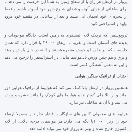
پرواز در ارتفاع هزاران پا از سطح زمین به شما این فرصت را می دهد تا
برای ساعاتی از هوای آلوده و فضای شلوغ شهر خود آسوده باشید و فقط
از پنجره ی خود آسمان آبی ببینید و بعد از ساعاتی در مقصد خود فرود
بیایید و استراحتی کنید.
تروپوسفر، که نزدیک لایه اتمسفری به زمین استپ جایگاه موجودات و
پدیده های آسمان است و تقریبا تا ارتفاع ۳۶۰۰۰ پا قرار دارد که همان
جاییست که ابر ها زیبا و خوش منظره هستند و البته در حال بارش و رعد
و برق و هم چنین وزش باد.هواپیما ماندن در استراتسفر را ترجیح می دهد
و این به معنی آشفتگی کمتر است.
اجتناب از ترافیک سنگین هوایی
همچنین پرواز در ارتفاع بالا کمک می کند که هواپیما از ترافیک هوایی دور
بماند و از بالا هلی کوپتر ها و هواپیما های کوچک را مانند حشره و پرنده
می بیند و با آن ها تداخلی نیز ندارد.
هواپیما های معمولی کابین های سازگار با فشار ندارند و معمولا ارتفاع
خود را زیر ۱۰۰۰۰پا نگه می دارند.هر هواپیمای درجه بالایی از لایه
اکسیژن خارج شده و بهتر به پرواز خود می تواند ادامه دهد.