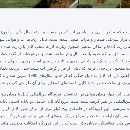
ن است که مرکز اداری و سیاسی این کشور هست و درعین‌حال یکی از امن‌
مزار شریف، قندهار و هرات متصل شده است. کابل ازلحاظ آب و هوایی شهری
 زیارت گاه‌ها و اماکن مذهبی همچون زیارت کارته سخی کابل یا زیارت شاه دو 
انند باغ بابر که حدود پانصد سال پیش‌ساخته شده و خوشبختانه از گزند حواد
 با اینکه در جنگ‌های داخلی دهه‌ی هفتاد خورشیدی آسیب زیدی دید ولی حدود
ست همچون دریاچه‌ی غرقه که ناشی از قرار گرفتن آب پشت سدی نزدیک پغمان
یان این چهار میدان هوایی در افغانستان فرودگاه بین‌المللی کابل یا میدان هوا
المللی در نظر گرفته شده است. فرودگاه کابل شامل دو پایانه است، پایانه‌ی
 می‌شود. این فرودگاه در فاصله‌ی پنج کیلومتری از مرکز شهر کابل قرار د
ت هم‌زمان داراست؛ همچنین مرکز بزرگ نیروهای امنیتی نیز در این فرودگاه ج
یس ملی افغانستان. شایان ذکر است که در این فرودگاه امکانات مختلفی مانند ب