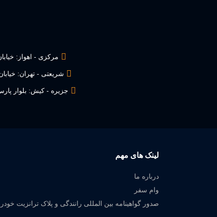
مرکزی - اهواز: خیابا
شریعتی - تهران: خیابان ش
جزیره - کیش: بلوار پارس، میدان
لینک های مهم
درباره ما
وام سفر
صدور گواهینامه بین المللی رانندگی و پلاک ترانزیت خودرو