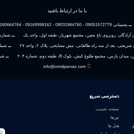
با ما در ارتباط باشید
پشتیبانی 09051572779 - 09031964760 - 09169998162 - 09160664764
ن آزادگان، روبروی باغ معین، مجتمع شهریار، طبقه اول، واحد یک
شماره
ریعتی، بعد از سه راه طالقانی، نبش مشایخی، پلاک ۲، واحد ۲۷
شمار
 پارس، مجتمع طلوع کیش، بلوک B، طبقه دوم، شماره ۲۰۴
شما
info@omidparvaz.com
دسترسی سریع
صفحه نخست
تورها
هتل ها