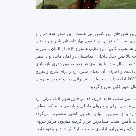
ترین شهرهای این کشور نیز هست. این شهر سه هزار و
 است که توازن در فصول بهار تابستان پاییز و زمستان
شمشیره کابل؛ موزه‌هایی همچون کاخ دار المان یا موزیم
ث بالأخص جنگ داخلی افغانستان در امان مانده و یا قصر
 سه سال پیش با هزینه‌ی شانزده میلیون دلاری بازسازی
 است و اطراف آن فضای سبز دارد و برای تفرج و تفریح
نیز قایق، رستوران و امکان اسب‌سواری وجود دارد. جای گفتن دارد که کابل به دلیل جنگی که از حدود سال‌های 1980 شروع شد و تا 2000 ادامه داشت خسارات فراوانی دید و تخمین سازمان
یی بین‌المللی حامد کرزی که در خاور شهر کابل قرار دارد
 قدیمی برای پروازهای داخلی و پایانه‌ی جدید که به‌طور
ارد و از مهم‌ترین میادین هوایی کشور محسوب می‌گردد
هت تأمین امنیت مسافرین قرار گرفته همچون مرکز نیروی
انک، رستوران، اداره‌ی پست و پارکینگ خودرو وجود دارد.