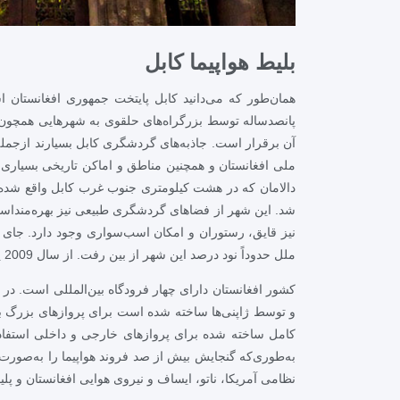
بلیط هواپیما کابل
همان‌طور که می‌دانید کابل پایتخت جمهوری افغانستا
پانصدساله توسط بزرگراه‌های حلقوی به شهرهایی همچون 
آن برقرار است. جاذبه‌های گردشگری کابل بسیارند ازجمله
ملی افغانستان و همچنین مناطق و اماکن تاریخی بسیاری م
دالامان که در هشت کیلومتری جنوب غرب کابل واقع شده و
شد. این شهر از فضاهای گردشگری طبیعی نیز بهره‌مند‌ا
ملل حدوداً نود درصد این شهر از بین رفت. از سال 2009 پروژه‌ی ساخت شهر جدید کابل با نقشه‌ای که ژاپن برای آن طراحی کرد در شمال شهر کابل شروع گردید.
کشور افغانستان دارای چهار فرودگاه بین‌المللی است. در م
و توسط ژاپنی‌ها ساخته شده است برای پروازهای بزرگ بین‌
کامل ساخته شده برای پروازهای خارجی و داخلی استفاده
به‌طوری‌که گنجایش بیش از صد فروند هواپیما را به‌صور
نظامی آمریکا، ناتو، ایساف و نیروی هوایی افغانستان و پل