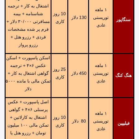
اشتغال به کار + ترجمه
١ ماهه
10 روز
شناسنامه + بیمه
توریستی
130 دلار
سنگاپور
کاری
مسافرتی ۳۰/۰۰۰ دلار +
عادی
فرم پر شده مشخصات
فردی + رزرو هتل +
رزرو پرواز
اسکن پاسپورت + اسکن
١ ماهه
عکس ۶×۴ + ترجمه
25 روز
توریستی
450 دلار
گواهی اشتغال به کار +
هنگ کنگ
کاری
عادی
تمکن مالی با مانده ۵۰۰۰
دلار
اصل پاسپورت + عکس
پرسنلی ۶×۴ + گواهی
١ ماهه
10 روز
اشتغال به کارلاتین +
توریستی
80 دلار
فیلیپین
کاری
تمکن مالی ۱۰۰ میلیون
عادی
تومان + رزرو هتل یا