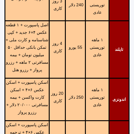
3 روز
توریستی
240 دلار
کاری
عادی
اصل پاسپورت + ۱ قطعه
عکس ۴×۶ جدید + کپی
١ ماهه
شناسنامه و کارت ملی +
4 روز
توریستی
55 یورو
تمکن بانکی حداقل ۵۰
تایلند
کاری
عادی
میلیون تومان + بیمه
مسافرتی ۲ ماهه + رزرو
پرواز + رزرو هتل
اسکن پاسپورت + اسکن
١ ماهه
عکس ۶×۴ + اسکن
20 روز
توریستی
250 دلار
کارت واکسن + بیمه
اندونزی
کاری
عادی
مسافرتی ۲۰/۰۰۰ دلار +
رزرو پرواز
اسکن پاسپورت + اسکن
عکس ۶×۴ + ترجمه