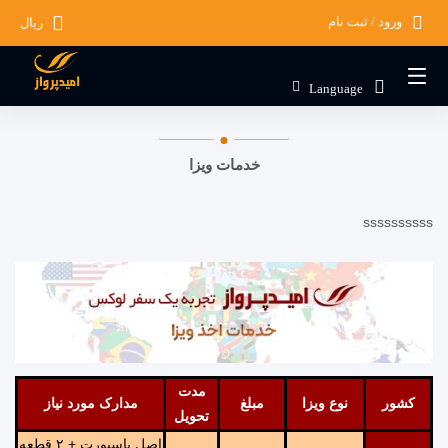
ورود / ثبت نام
ریال
Language
خدمات ویزا
ssssssssss
مدت
کشور
نوع ویزا
مبلغ
مدارک مورد نیاز
تحویل
اصل پاسپورت + ۲ قطعه