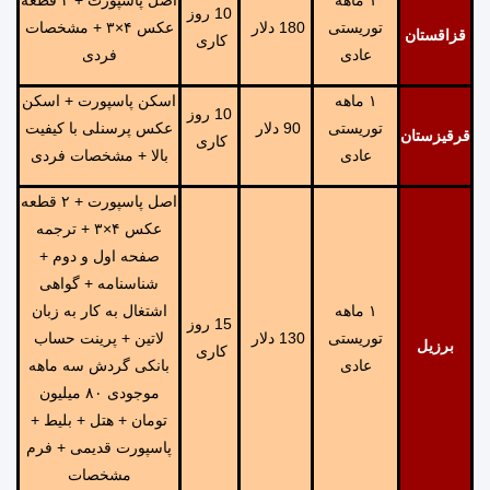
١ ماهه
اصل پاسپورت + ۲ قطعه
10 روز
توریستی
180 دلار
عکس ۴×۳ + مشخصات
قزاقستان
کاری
عادی
فردی
١ ماهه
اسکن پاسپورت + اسکن
10 روز
توریستی
90 دلار
عکس پرسنلی با کیفیت
قرقیزستان
کاری
عادی
بالا + مشخصات فردی
اصل پاسپورت + ۲ قطعه
عکس ۴×۳ + ترجمه
صفحه اول و دوم +
شناسنامه + گواهی
١ ماهه
اشتغال به کار به زبان
15 روز
توریستی
130 دلار
لاتین + پرینت حساب
برزیل
کاری
عادی
بانکی گردش سه ماهه
موجودی ۸۰ میلیون
تومان + هتل + بلیط +
پاسپورت قدیمی + فرم
مشخصات