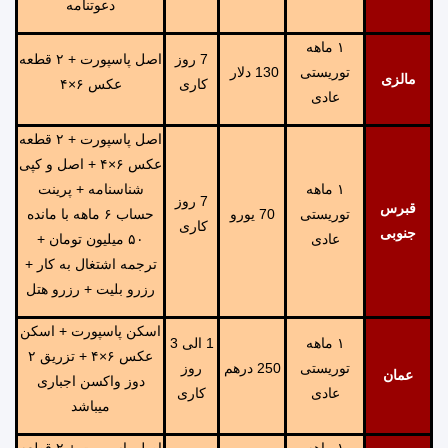
دعوتنامه
١ ماهه
7 روز
اصل پاسپورت + ۲ قطعه
توریستی
130 دلار
مالزی
کاری
عکس ۶×۴
عادی
اصل پاسپورت + ۲ قطعه
عکس ۶×۴ + اصل و کپی
١ ماهه
شناسنامه + پرینت
7 روز
قبرس
توریستی
70 یورو
حساب ۶ ماهه با مانده
کاری
جنوبی
عادی
۵۰ میلیون تومان +
ترجمه اشتغال به کار +
رزرو بلیت + رزرو هتل
اسکن پاسپورت + اسکن
١ ماهه
1 الی 3
عکس ۶×۴ + تزریق ۲
توریستی
250 درهم
روز
عمان
دوز واکسن اجباری
عادی
کاری
میباشد