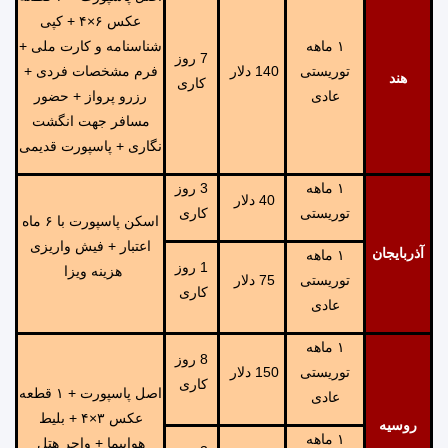
عکس ۶×۴ + کپی
١ ماهه
شناسنامه و کارت ملی +
7 روز
توریستی
140 دلار
فرم مشخصات فردی +
هند
کاری
عادی
رزرو پرواز + حضور
مسافر جهت انگشت
نگاری + پاسپورت قدیمی
١ ماهه
3 روز
40 دلار
توریستی
کاری
اسکن پاسپورت با ۶ ماه
اعتبار + فیش واریزی
آذربایجان
١ ماهه
1 روز
هزینه ویزا
توریستی
75 دلار
کاری
عادی
١ ماهه
8 روز
توریستی
150 دلار
کاری
اصل پاسپورت + ۱ قطعه
عادی
عکس ۳×۴ + بلیط
روسیه
١ ماهه
هواپیما + واچر هتل